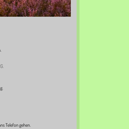
.
G.
g.
ans Telefon gehen.