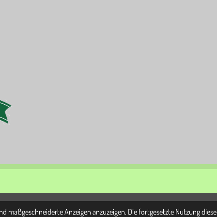
und maßgeschneiderte Anzeigen anzuzeigen. Die fortgesetzte Nutzung diese
eopathie - Traumatherapie - Ernährungsberatung - Allergieberatung Dingstätte 34, 25421 Pinnebe