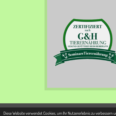
Diese Website verwendet Cookies, um Ihr Nutzererlebnis zu verbessern 
© 2022 - 2026 fitFURmotion Tierphysiotherapie - Ost