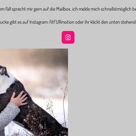
em Fall sprecht mir gern auf die Mailbox, ich melde mich schnellstmöglich b
ucke gibt es auf Instagram: fitFURmotion oder ihr klickt den unten stehen
I
n
s
t
a
g
r
a
m