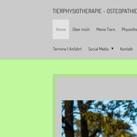
Zum
TIERPHYSIOTHERAPIE - OSTEOPATH
Hauptinhalt
springen
Home
Über mich
Meine Tiere
Physioth
Termine | Anfahrt
Social Media
Kontakt