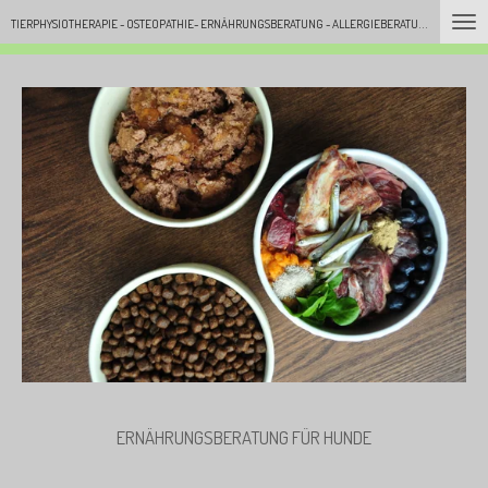
T
IERPHYSIOTHERAPIE - OSTEOPATHIE- ERNÄHRUNGSBERATUNG - ALLERGIEBERATUNG -
Zum
DINGSTÄT
Hauptinhalt
springen
ERNÄHRUNGSBERATUNG FÜR HUNDE