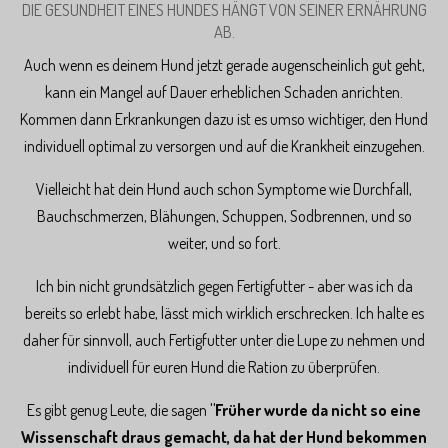
DIE GESUNDHEIT EINES HUNDES HÄNGT VON SEINER ERNÄHRUNG
AB.
Auch wenn es deinem Hund jetzt gerade augenscheinlich gut geht,
kann ein Mangel auf Dauer erheblichen Schaden anrichten.
Kommen dann Erkrankungen dazu ist es umso wichtiger, den Hund
individuell optimal zu versorgen und auf die Krankheit einzugehen.
Vielleicht hat dein Hund auch schon Symptome wie Durchfall,
Bauchschmerzen, Blähungen, Schuppen, Sodbrennen, und so
weiter, und so fort.
Ich bin nicht grundsätzlich gegen Fertigfutter - aber was ich da
bereits so erlebt habe, lässt mich wirklich erschrecken. Ich halte es
daher für sinnvoll, auch Fertigfutter unter die Lupe zu nehmen und
individuell für euren Hund die Ration zu überprüfen.
Es gibt genug Leute, die sagen
"Früher wurde da nicht so eine
Wissenschaft draus gemacht, da hat der Hund bekommen