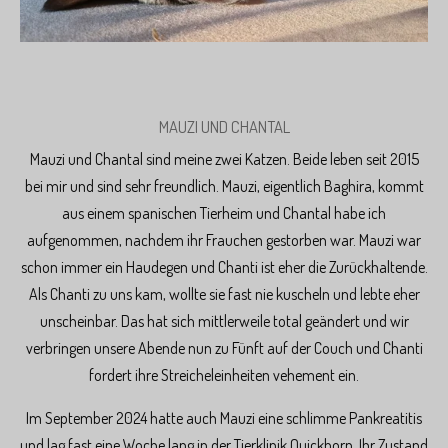
MAUZI UND CHANTAL
Mauzi und Chantal sind meine zwei Katzen. Beide leben seit 2015
bei mir und sind sehr freundlich. Mauzi, eigentlich Baghira, kommt
aus einem spanischen Tierheim und Chantal habe ich
aufgenommen, nachdem ihr Frauchen gestorben war. Mauzi war
schon immer ein Haudegen und Chanti ist eher die Zurückhaltende.
Als Chanti zu uns kam, wollte sie fast nie kuscheln und lebte eher
unscheinbar. Das hat sich mittlerweile total geändert und wir
verbringen unsere Abende nun zu Fünft auf der Couch und Chanti
fordert ihre Streicheleinheiten vehement ein.
Im September 2024 hatte auch Mauzi eine schlimme Pankreatitis
und lag fast eine Woche lang in der Tierklinik Quickborn. Ihr Zustand