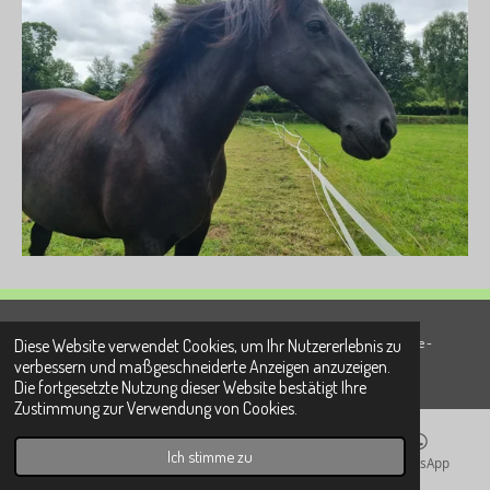
Diese Website verwendet Cookies, um Ihr Nutzererlebnis zu
© 2022 - 2026 fitFURmotion Tierphysiotherapie - Osteopathie - Traumatherapie -
verbessern und maßgeschneiderte Anzeigen anzuzeigen.
Ernährungsberatung - Allergieberatung Dingstätte 34, 25421 Pinneberg
Die fortgesetzte Nutzung dieser Website bestätigt Ihre
Zustimmung zur Verwendung von Cookies.
Ich stimme zu
E-Mail
Telefon
Instagram
WhatsApp